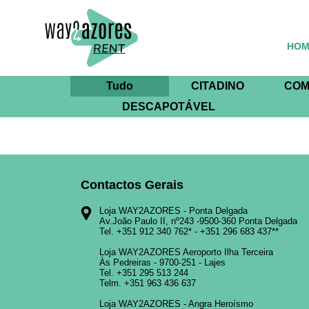
HOM
Tudo
CITADINO
COM
DESCAPOTÁVEL
Contactos Gerais
Loja WAY2AZORES - Ponta Delgada
Av.João Paulo II, nº243 -9500-360 Ponta Delgada
Tel.
+351 912 340 762
* -
+351 296 683 437
**
Loja WAY2AZORES Aeroporto Ilha Terceira
Às Pedreiras - 9700-251 - Lajes
Tel.
+351 295 513 244
Telm.
+351 963 436 637
Loja WAY2AZORES - Angra Heroísmo