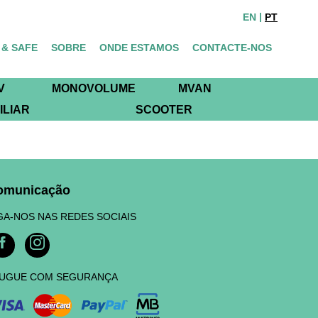
EN
PT
 & SAFE
SOBRE
ONDE ESTAMOS
CONTACTE-NOS
V
MONOVOLUME
MVAN
ILIAR
SCOOTER
omunicação
GA-NOS NAS REDES SOCIAIS
UGUE COM SEGURANÇA