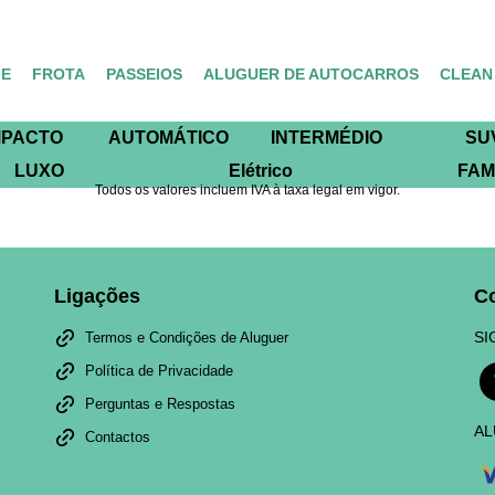
E
FROTA
PASSEIOS
ALUGUER DE AUTOCARROS
CLEAN
PACTO
AUTOMÁTICO
INTERMÉDIO
SU
LUXO
Elétrico
FAM
Todos os valores incluem IVA à taxa legal em vigor.
Ligações
C
SI
Termos e Condições de Aluguer
Política de Privacidade
Perguntas e Respostas
AL
Contactos