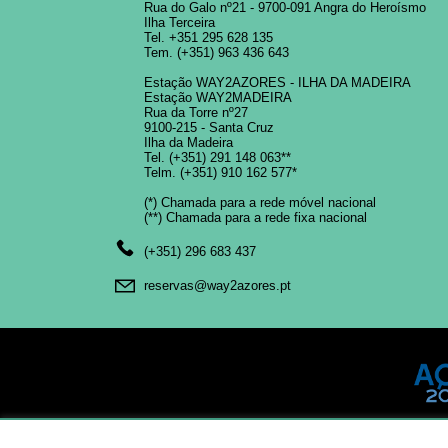
Rua do Galo nº21 - 9700-091 Angra do Heroísmo
Ilha Terceira
Tel.
+351 295 628 135
Tem.
(+351) 963 436 643
Estação WAY2AZORES - ILHA DA MADEIRA
Estação WAY2MADEIRA
Rua da Torre nº27
9100-215 - Santa Cruz
Ilha da Madeira
Tel.
(+351) 291 148 063
**
Telm.
(+351) 910 162 577
*
(*) Chamada para a rede móvel nacional
(**) Chamada para a rede fixa nacional
(+351) 296 683 437
reservas@way2azores.pt
2026 © WAY 2 AZORES Unipessoal, Lda. Todos os direit