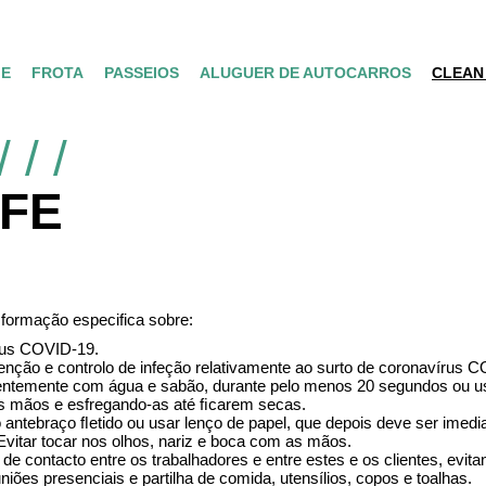
E
FROTA
PASSEIOS
ALUGUER DE AUTOCARROS
CLEAN
AFE
formação especifica sobre:
írus COVID-19.
ção e controlo de infeção relativamente ao surto de coronavírus C
entemente com água e sabão, durante pelo menos 20 segundos ou us
das mãos e esfregando-as até ﬁcarem secas.
 o antebraço ﬂetido ou usar lenço de papel, que depois deve ser imed
 Evitar tocar nos olhos, nariz e boca com as mãos.
 de contacto entre os trabalhadores e entre estes e os clientes, evi
uniões presenciais e partilha de comida, utensílios, copos e toalhas.