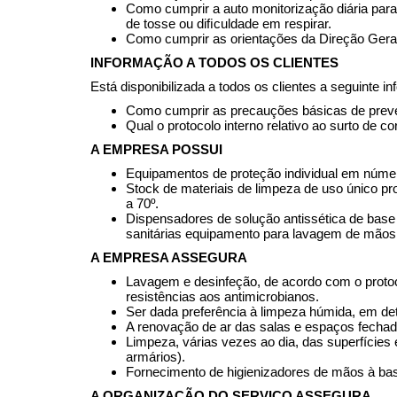
Como cumprir a auto monitorização diária para 
de tosse ou diﬁculdade em respirar.
Como cumprir as orientações da Direção Geral
INFORMAÇÃO A TODOS OS CLIENTES
Está disponibilizada a todos os clientes a seguinte i
Como cumprir as precauções básicas de preven
Qual o protocolo interno relativo ao surto de 
A EMPRESA POSSUI
Equipamentos de proteção individual em número
Stock de materiais de limpeza de uso único pro
a 70º.
Dispensadores de solução antissética de base 
sanitárias equipamento para lavagem de mãos 
A EMPRESA ASSEGURA
Lavagem e desinfeção, de acordo com o protoco
resistências aos antimicrobianos.
Ser dada preferência à limpeza húmida, em det
A renovação de ar das salas e espaços fechado
Limpeza, várias vezes ao dia, das superfícies 
armários).
Fornecimento de higienizadores de mãos à base
A ORGANIZAÇÃO DO SERVIÇO ASSEGURA