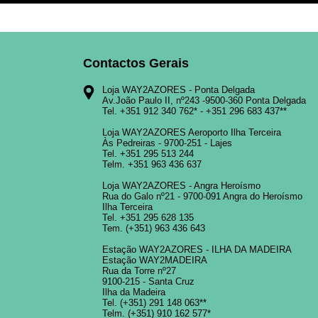
Contactos Gerais
Loja WAY2AZORES - Ponta Delgada
Av.João Paulo II, nº243 -9500-360 Ponta Delgada
Tel.
+351 912 340 762
* -
+351 296 683 437
**
Loja WAY2AZORES Aeroporto Ilha Terceira
Às Pedreiras - 9700-251 - Lajes
Tel.
+351 295 513 244
Telm.
+351 963 436 637
Loja WAY2AZORES - Angra Heroísmo
Rua do Galo nº21 - 9700-091 Angra do Heroísmo
Ilha Terceira
Tel.
+351 295 628 135
Tem.
(+351) 963 436 643
Estação WAY2AZORES - ILHA DA MADEIRA
Estação WAY2MADEIRA
Rua da Torre nº27
9100-215 - Santa Cruz
Ilha da Madeira
Tel.
(+351) 291 148 063
**
Telm.
(+351) 910 162 577
*